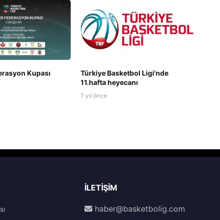
derasyon Kupası
Türkiye Basketbol Ligi'nde
11.hafta heyecanı
7 yıl önce
İLETIŞIM
haber@basketbolig.com
sı