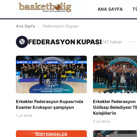
ANA SAYFA
T
Ana Sayfa
›
Federasyon Kupası
FEDERASYON KUPASI
247 haber
Erkekler Federasyon Kupası'nda
Erkekler Federasyon
Esenler Erokspor şampiyon
Gölbaşı Belediyesi 
Kolejliler'in
1 yıl önce
3 yıl önce