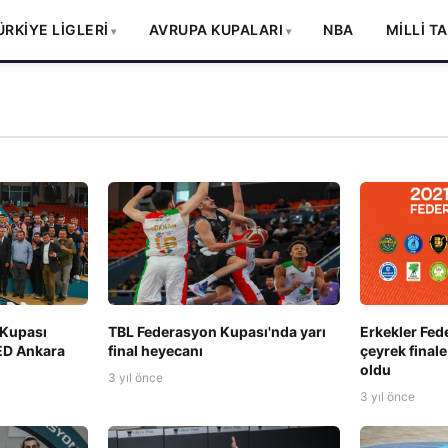
ÜRKİYE LİGLERİ
AVRUPA KUPALARI
NBA
MİLLİ T
 Kupası
TBL Federasyon Kupası'nda yarı
Erkekler Fed
TED Ankara
final heyecanı
çeyrek finale
oldu
3 yıl önce
3 yıl önce