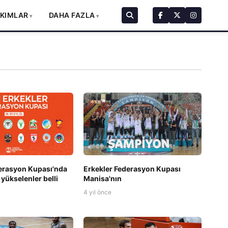
AKIMLAR
DAHA FAZLA
erasyon Kupası'nda
Erkekler Federasyon Kupası
 yükselenler belli
Manisa'nın
4 yıl önce