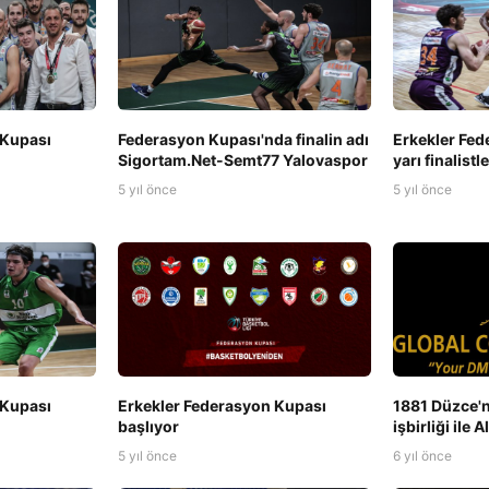
 Kupası
Federasyon Kupası'nda finalin adı
Erkekler Fed
Sigortam.Net-Semt77 Yalovaspor
yarı finalistl
5 yıl önce
5 yıl önce
 Kupası
Erkekler Federasyon Kupası
1881 Düzce'n
başlıyor
işbirliği ile 
5 yıl önce
6 yıl önce