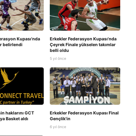
erasyon Kupası'nda
Erkekler Federasyon Kupası'nda
er belirlendi
Çeyrek Finale yükselen takımlar
belli oldu
5 yıl önce
in haklarını GCT
Erkekler Federasyon Kupası Final
Alya Basket aldı
Gençlik'in
6 yıl önce