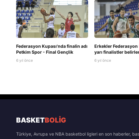
Federasyon Kupası'nda finalin adı
Erkekler Federasyon
Petkim Spor - Final Gençlik
yarı finalistler belirle
6 yıl önce
6 yıl önce
BASKET
BOLİG
Türkiye, Avrupa ve NBA basketbol ligleri en son haberler, ba