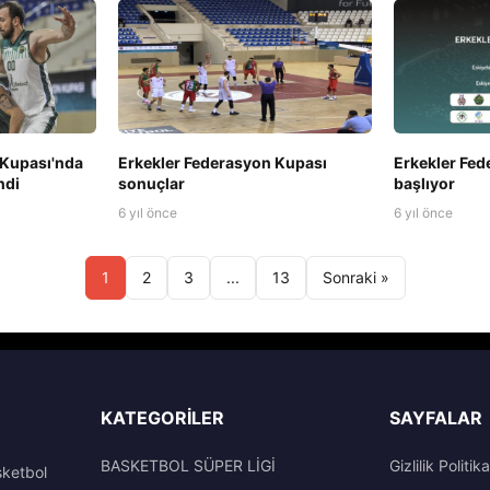
 Kupası'nda
Erkekler Federasyon Kupası
Erkekler Fe
ndi
sonuçlar
başlıyor
6 yıl önce
6 yıl önce
1
2
3
...
13
Sonraki »
KATEGORILER
SAYFALAR
BASKETBOL SÜPER LİGİ
Gizlilik Politika
sketbol