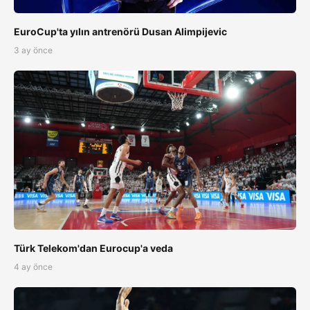
EuroCup'ta yılın antrenörü Dusan Alimpijevic
3 ay önce
Türk Telekom'dan Eurocup'a veda
4 ay önce