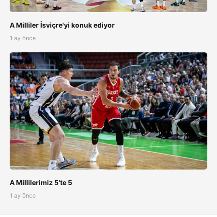
A Milliler İsviçre'yi konuk ediyor
1 ay önce
A Millilerimiz 5'te 5
1 ay önce