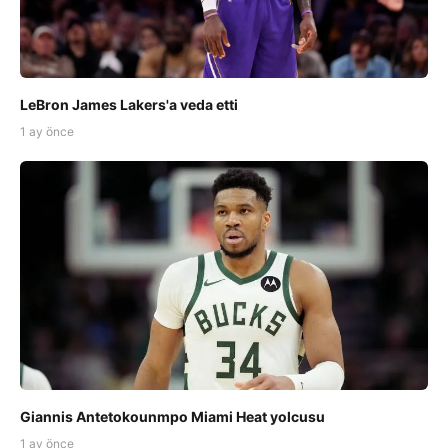
LeBron James Lakers'a veda etti
1 ay önce
Giannis Antetokounmpo Miami Heat yolcusu
1 ay önce