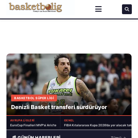
ERKEK ALTYAPI MİLLİ TAKIMLAR
16 Yaş Altı Yıldız Erkek Millilerimiz
Letonya'ya farklı kaybetti
AVRUPA LİGLERİ
GENEL
EuroCup Finalleri MVP'si Aris'te
FIBA Kıtalararası Kupa 2026’da yer alacak takımlar
📰 GÜNÜN HABERLERİ
Tümü →