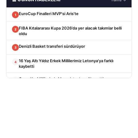
EuroCup Finalleri MVP'si Aris'te
1
FIBA Kıtalararası Kupa 2026’da yer alacak takımlar belli
2
oldu
Denizli Basket transferi sürdürüyor
3
16 Yaş Altı Yıldız Erkek Millilerimiz Letonya'ya farklı
4
kaybetti
Genç Kız Millilerimiz Macaristan'ı mağlup etti
5
Daulton Hommes, Paris ile yeniledi
6
Denizli Basket ilk yabancısını aldı
7
Galatasaray'dan uzun takviyesi
8
Yıldız Erkek Millilerimizden farklı başlangıç