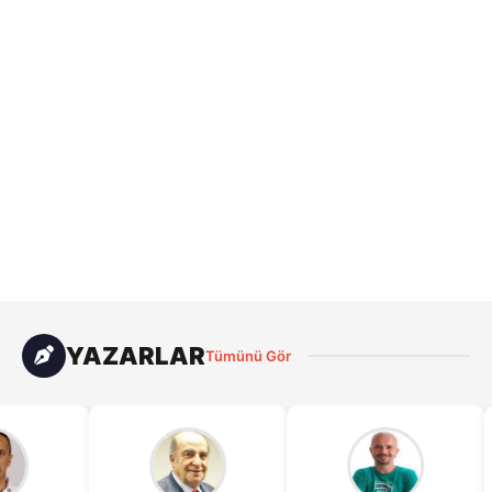
9
Manisa Büyükşehir Belediyespor Başkanı: Şirkete 100
10
milyon TL'lik tazminat davası açtık
Fenerbahçe'den ayrılan Bacot Maccabi'de
11
Toko Shengelia Dubai Basketball'da
12
YAZARLAR
Tümünü Gör